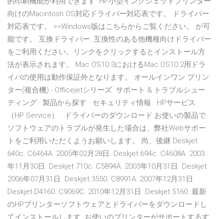
的印刷機能が利用できます HP小型インクジェットプリンター
向けのMacintosh OS対応ドライバー対応表です。 ドライバー
対応表です。 >>Windows版はこちらからご覧ください。 が可
能です。 互換ドライバー. 互換性のある他機種向けドライバー
をご利用ください。リンクをクリックするとインストール方
法が表示されます。 Mac OS10.3におけるMac OS10.2用ドラ
イバの使用は動作保証外となります。 オールインワン プリン
ター(複合機) - Officejetシリーズ サポート & トラブルシュー
ティング · 製品から探す · セキュリティ情報 · HPサービス
（HP Service） · ドライバーのダウンロード お使いの製品で
ソフトウェアのトラブルが発生した場合は、弊社Webサポー
トをご利用いただくようお願いします。 尚、後継 Deskjet
640c. C6464A. 2005年02月28日. Deskjet 694c. C4608A. 2003
年11月30日. Deskjet 710c. C5894A. 2003年10月31日. Deskjet
2006年07月31日. Deskjet 3550. C8991A. 2007年12月31日.
Deskjet D4160. C9069C. 2010年12月31日. Deskjet 5160. 最新
のHPプリンターソフトウェアとドライバーをダウンロードし
てインストールします. お使いのプリンターがサポートするす