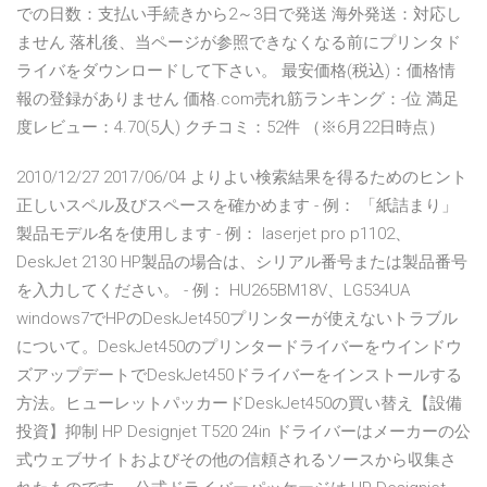
での日数：支払い手続きから2～3日で発送 海外発送：対応し
ません 落札後、当ページが参照できなくなる前にプリンタド
ライバをダウンロードして下さい。 最安価格(税込)：価格情
報の登録がありません 価格.com売れ筋ランキング：-位 満足
度レビュー：4.70(5人) クチコミ：52件 （※6月22日時点）
2010/12/27 2017/06/04 よりよい検索結果を得るためのヒント
正しいスペル及びスペースを確かめます - 例： 「紙詰まり」
製品モデル名を使用します - 例： laserjet pro p1102、
DeskJet 2130 HP製品の場合は、シリアル番号または製品番号
を入力してください。 - 例： HU265BM18V、LG534UA
windows7でHPのDeskJet450プリンターが使えないトラブル
について。DeskJet450のプリンタードライバーをウインドウ
ズアップデートでDeskJet450ドライバーをインストールする
方法。ヒューレットパッカードDeskJet450の買い替え【設備
投資】抑制 HP Designjet T520 24in ドライバーはメーカーの公
式ウェブサイトおよびその他の信頼されるソースから収集さ