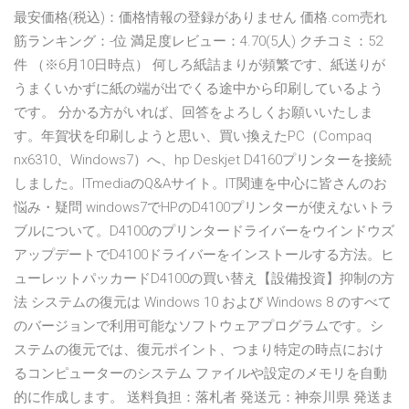
最安価格(税込)：価格情報の登録がありません 価格.com売れ
筋ランキング：-位 満足度レビュー：4.70(5人) クチコミ：52
件 （※6月10日時点） 何しろ紙詰まりが頻繁です、紙送りが
うまくいかずに紙の端が出でくる途中から印刷しているよう
です。 分かる方がいれば、回答をよろしくお願いいたしま
す。年賀状を印刷しようと思い、買い換えたPC（Compaq
nx6310、Windows7）へ、hp Deskjet D4160プリンターを接続
しました。ITmediaのQ&Aサイト。IT関連を中心に皆さんのお
悩み・疑問 windows7でHPのD4100プリンターが使えないトラ
ブルについて。D4100のプリンタードライバーをウインドウズ
アップデートでD4100ドライバーをインストールする方法。ヒ
ューレットパッカードD4100の買い替え【設備投資】抑制の方
法 システムの復元は Windows 10 および Windows 8 のすべて
のバージョンで利用可能なソフトウェアプログラムです。シ
ステムの復元では、復元ポイント、つまり特定の時点におけ
るコンピューターのシステム ファイルや設定のメモリを自動
的に作成します。 送料負担：落札者 発送元：神奈川県 発送ま