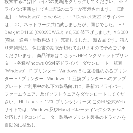
検索するには[ドライバの更新]をクリックしてください。 ※ド
ライバの更新をしても上記2のエラーが表示されます。 【環
境】 ・Windows7 Home 64bit ・HP Deskjet3520 ドライバー
は、CD、ネットワーク共に試しましたが、同じでした。 HP
Deskjet D4160 (C9069C#ABJ) ￥6,500 値下げしました ￥3,000
(税込・送料・手数料込！） 完売しました。 新古品です。箱入
り未開封品。 保証書の期限が切れておりますので予めご了承
くださいませ。 商品詳細はこちらへ HPインクジェットプリン
ター - 各種Windows OS対応ドライバーダウンロード一覧表
(Windows) HP プリンター - Windows 8 に互換性のあるプリン
ター HP プリンター - Windows 10 互換プリンターへのアップ
グレード ご利用中の以下の製品向けに、最新のドライバー、
ファームウェア、及びソフトウェアをダウンロードしてくだ
さい。 HP LaserJet 1200 プリンタシリーズ.このHP公式Web
サイトでは、Windows及びMacオペレーティングシステムに
対応したHPコンピューター製品やプリント製品のドライバを
自動的に検出し.