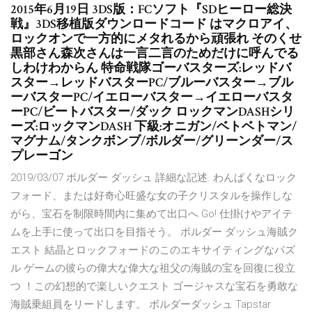
2015年6月19日 3DS版：FCソフト『SDヒーロー総決
戦』3DS移植版ダウンロードコード はマクロアイ、
ロックオンで一方的にメタれるから頑張れ そのくせ
黒部さん森次さんは一言二言のためだけに呼んでる
しわけわからん 特命戦隊ゴーバスターズ:レッドバ
スター→レッドバスターPC/ブルーバスター→ブル
ーバスターPC/イエローバスター→イエローバスタ
ーPC/ビートバスター/ダック ロックマンDASHシリ
ーズ:ロックマンDASH 下級:オニガン/ベトベトマン/
マグナム/タンクボンブ/ボルダー/グリーンダー/ス
プレーゴン
2019/03/07 ボルダー ダッシュ 詳細な記述. わんぱくなロック
フォード、または好奇心旺盛な女の子クリスタルを操作しな
がら、宝石を制限時間内に集めて出口へ Go! 仕掛けやアイテ
ムを上手に使って出口を目指そう。 ボルダー ダッシュ海賊ク
エスト 結晶とロックフォードのこのエキサイティングなパズ
ル ゲームの彼らの偉大な偉大な祖父の海賊の宝を回復に役立
つ ！この幻想的で楽しいクエスト ゴージャスな宝石を勇敢な
海賊乗組員をリードします。 ボルダーダッシュ Tapstar