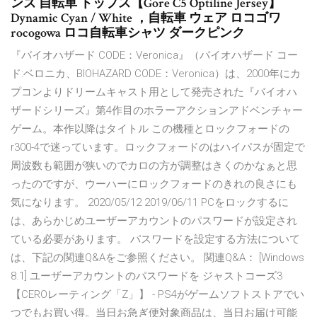
ンズ 自転車 トップス【Gore C5 Optiline Jersey】
Dynamic Cyan / White ，自転車 ウェア ロコゴワ
rocogowa ロコ自転車シャツ ダークピンク
『バイオハザード CODE：Veronica』（バイオハザード コー
ド:ベロニカ、BIOHAZARD CODE：Veronica）は、2000年にカ
プコンよりドリームキャスト用として発売された『バイオハ
ザードシリーズ』第4作目のホラーアクションアドベンチャー
ゲーム。本作以降はタイトル この機種とロックフォードの
r300-4で迷っています。ロックフォードのはハイパスが固定で
周波数も範囲が狭いのでカロの方が調整はきくのかなぁと思
ったのですが、ウーハーにロックフォードのきれの良さにも
気になります。 2020/05/12 2019/06/11 PCをロックするに
は、あらかじめユーザーアカウントのパスワードが設定され
ている必要があります。 パスワードを設定する方法について
は、下記の関連Q&Aをご参照ください。 関連Q&A： [Windows
8.1] ユーザーアカウントのパスワードを ジャストコーズ3
【CEROレーティング「Z」】 - PS4がゲームソフトストアでい
つでもお買い得。当日お急ぎ便対象商品は、当日お届け可能