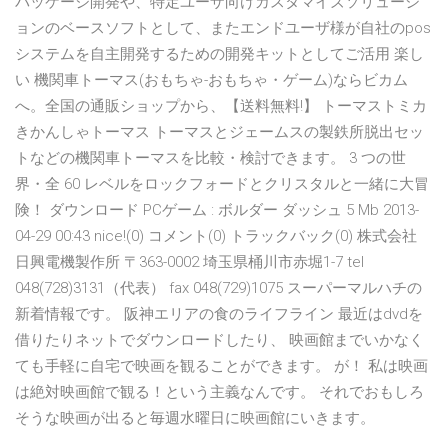
パッケージ開発や、特定ユーザ向けカスタマイズソリューシ
ョンのベースソフトとして、またエンドユーザ様が自社のpos
システムを自主開発するための開発キットとしてご活用 楽し
い 機関車トーマス(おもちゃ-おもちゃ・ゲーム)ならビカム
へ。全国の通販ショップから、【送料無料!】 トーマストミカ
きかんしゃトーマス トーマスとジェームスの製鉄所脱出セッ
トなどの機関車トーマスを比較・検討できます。 3 つの世
界・全 60 レベルをロックフォードとクリスタルと一緒に大冒
険！ ダウンロード PCゲーム : ボルダー ダッシュ 5 Mb 2013-
04-29 00:43 nice!(0) コメント(0) トラックバック(0) 株式会社
日興電機製作所 〒363-0002 埼玉県桶川市赤堀1-7 tel
048(728)3131（代表） fax 048(729)1075 スーパーマルハチの
新着情報です。 阪神エリアの食のライフライン 最近はdvdを
借りたりネットでダウンロードしたり、 映画館までいかなく
ても手軽に自宅で映画を観ることができます。 が！ 私は映画
は絶対映画館で観る！という主義なんです。 それでおもしろ
そうな映画が出ると毎週水曜日に映画館にいきます。