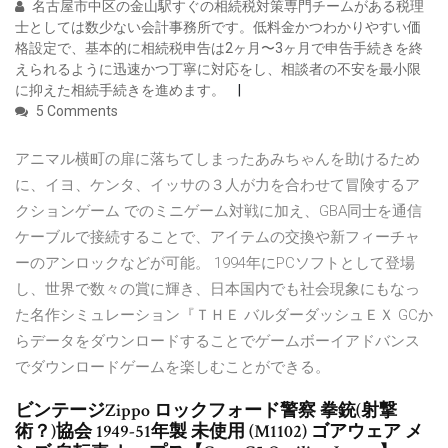
名古屋市中区の金山駅すぐの相続税対策専門チームがある税理
士としては数少ない会計事務所です。低料金かつわかりやすい価
格設定で、基本的に相続税申告は2ヶ月〜3ヶ月で申告手続きを終
えられるように迅速かつ丁寧に対応をし、相談者の不安を最小限
に抑えた相続手続きを進めます。
5 Comments
アニマル横町の扉に落ちてしまったあみちゃんを助けるため
に、イヨ、ケンタ、イッサの３人が力を合わせて冒険するア
クションゲーム でのミニゲーム対戦に加え、GBA同士を通信
ケーブルで接続することで、アイテムの交換や新フィーチャ
ーのアンロックなどが可能。 1994年にPCソフトとして登場
し、世界で数々の賞に輝き、日本国内でも社会現象にもなっ
た名作シミュレーション『ＴＨＥ バルダーダッシュＥＸ GCか
らデータをダウンロードすることでゲームボーイアドバンス
でダウンロードゲームを楽しむことができる。
ビンテージZippo ロックフォード警察 拳銃(射撃
術？)協会 1949-51年製 未使用 (M1102) ゴアウェア メ