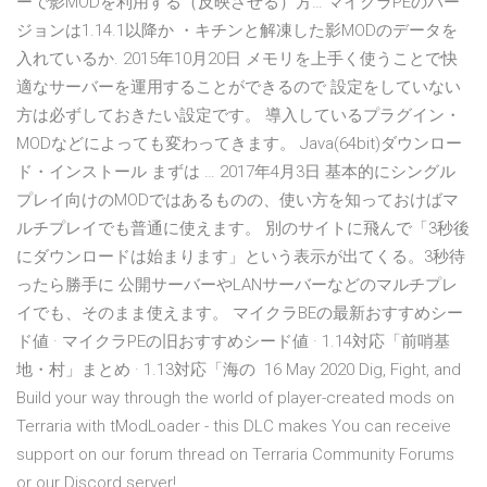
ーで影MODを利用する（反映させる）方… マイクラPEのバー
ジョンは1.14.1以降か ・キチンと解凍した影MODのデータを
入れているか. 2015年10月20日 メモリを上手く使うことで快
適なサーバーを運用することができるので 設定をしていない
方は必ずしておきたい設定です。 導入しているプラグイン・
MODなどによっても変わってきます。 Java(64bit)ダウンロー
ド・インストール まずは … 2017年4月3日 基本的にシングル
プレイ向けのMODではあるものの、使い方を知っておけばマ
ルチプレイでも普通に使えます。 別のサイトに飛んで「3秒後
にダウンロードは始まります」という表示が出てくる。3秒待
ったら勝手に 公開サーバーやLANサーバーなどのマルチプレ
イでも、そのまま使えます。 マイクラBEの最新おすすめシー
ド値 · マイクラPEの旧おすすめシード値 · 1.14対応「前哨基
地・村」まとめ · 1.13対応「海の 16 May 2020 Dig, Fight, and
Build your way through the world of player-created mods on
Terraria with tModLoader - this DLC makes You can receive
support on our forum thread on Terraria Community Forums
or our Discord server!