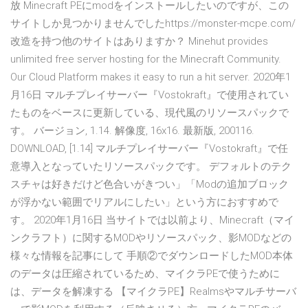
放 Minecraft PEにmodをインストールしたいのですが、この
サイトしか見つかりませんでしたhttps://monster-mcpe.com/
改造を持つ他のサイトはありますか？ Minehut provides
unlimited free server hosting for the Minecraft Community.
Our Cloud Platform makes it easy to run a hit server. 2020年1
月16日 マルチプレイサーバー『Vostokraft』で使用されてい
たものをベースに更新している、現代風のリソースパックで
す。 バージョン, 1.14. 解像度, 16x16. 最新版, 200116.
DOWNLOAD, [1.14] マルチプレイサーバー『Vostokraft』で任
意導入となっていたリソースパックです。 デフォルトのテク
スチャは好きだけど色合いがきつい」「Modの追加ブロック
が浮かない範囲でリアルにしたい」という方におすすめで
す。 2020年1月16日 当サイトでは以前より、Minecraft（マイ
ンクラフト）に関するMODやリソースパック、影MODなどの
様々な情報を記事にして 手順②でダウンロードしたMOD本体
のデータは圧縮されているため、マイクラPEで使うために
は、データを解凍する 【マイクラPE】Realmsやマルチサーバ