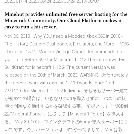
2020/01/14 2020/06/24 2020/03/29 2017/08/07
Minehut provides unlimited free server hosting for the
Minecraft Community. Our Cloud Platform makes it
easy to run a hit server.
Nov 06, 2018 · Why YOU need a Modded Xbox 360 in 2018 -
The History, Custom Dashboards, Emulators, and More ! | MVG
- Duration: 15:11. Modern Vintage Gamer Recommended for
you 15:11 Beta 7.99 - for Minecraft 1.12.2 The semi-rewritten
BuildCraft for Minecraft 1.12.2! The current version was
released on the 28th of March, 2020. WARNING: Unfortunately
this doesn't work with existing 1.7.10 worlds. BuildCraft
7.99.24.6 for Minecraft 1.12.2 Individual そもそもサーバー建て
が初めての場合は、いきなりmodを導入せずに、バニラの状
態で問題なく動作するかを確認する事。 前提として「 MOD解
説/MinecraftForge 」に従って【Minecraft Forge】を導入す
る。 May 30, 2015 · マインクラフトのForge導入サーバーにつ
いてです。今、バージョンは1.8でやってまして、Modは影