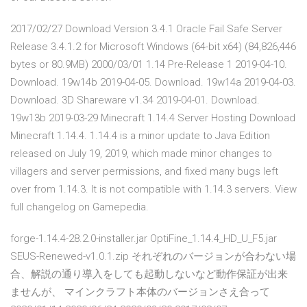
2017/02/27 Download Version 3.4.1 Oracle Fail Safe Server
Release 3.4.1.2 for Microsoft Windows (64-bit x64) (84,826,446
bytes or 80.9MB) 2000/03/01 1.14 Pre-Release 1 2019-04-10.
Download. 19w14b 2019-04-05. Download. 19w14a 2019-04-03.
Download. 3D Shareware v1.34 2019-04-01. Download.
19w13b 2019-03-29 Minecraft 1.14.4 Server Hosting Download
Minecraft 1.14.4. 1.14.4 is a minor update to Java Edition
released on July 19, 2019, which made minor changes to
villagers and server permissions, and fixed many bugs left
over from 1.14.3. It is not compatible with 1.14.3 servers. View
full changelog on Gamepedia.
forge-1.14.4-28.2.0-installer.jar OptiFine_1.14.4_HD_U_F5.jar
SEUS-Renewed-v1.0.1.zip それぞれのバージョンが合わない場
合、解説の通り導入をしても起動しないなど動作保証が出来
ませんが、 マインクラフト本体のバージョンさえ合って