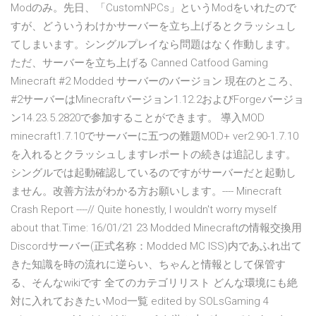
Modのみ。先日、「CustomNPCs」というModをいれたので
すが、どういうわけかサーバーを立ち上げるとクラッシュし
てしまいます。シングルプレイなら問題はなく作動します。
ただ、サーバーを立ち上げる Canned Catfood Gaming
Minecraft #2 Modded サーバーのバージョン 現在のところ、
#2サーバーはMinecraftバージョン1.12.2およびForgeバージョ
ン14.23.5.2820で参加することができます。 導入MOD
minecraft1.7.10でサーバーに五つの難題MOD+ ver2.90-1.7.10
を入れるとクラッシュしますレポートの続きは追記します。
シングルでは起動確認しているのですがサーバーだと起動し
ません。改善方法がわかる方お願いします。---- Minecraft
Crash Report ----// Quite honestly, I wouldn't worry myself
about that.Time: 16/01/21 23 Modded Minecraftの情報交換用
Discordサーバー(正式名称：Modded MC ISS)内であふれ出て
きた知識を時の流れに逆らい、ちゃんと情報として保管す
る、そんなwikiです 全てのカテゴリリスト どんな環境にも絶
対に入れておきたいMod一覧 edited by SOLsGaming 4